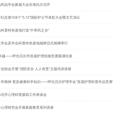
品药品学会换届大会在海拉尔召开
纪念第108个“5.12”国际护士节表彰大会暨文艺演出
镇科普特色基地打造“中草药之乡”
点学会及学会科普特色基地揭牌仪式相继举行
求卓越——呼伦贝尔市首届护理技能竞赛圆满结束
行业协会开展“消防安全·人人有责”主题培训讲座
科学精神 普及健康科学知识——呼伦贝尔护理学会“首届护理科普作品竞赛
协召开心理科普援助工作座谈会
年心理研究会开展家庭教育系列讲座