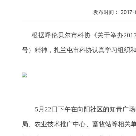
发布时间：
2017-
根据
呼伦贝尔市
科协《
关于举办201
号
）精神，
扎兰屯市科协认真学习组织
5月22
日
下
午
在向阳社区的知青广场
局、农业技术推广中心、畜牧站等相关